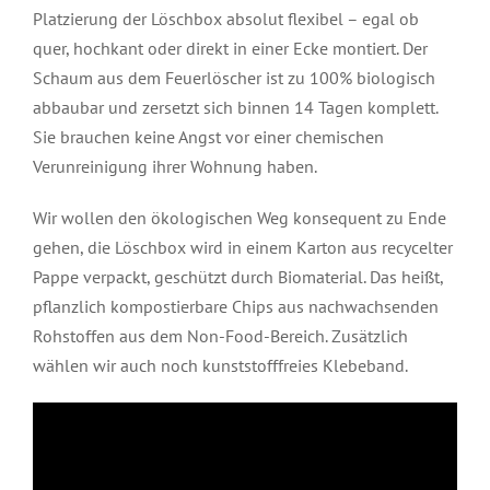
Platzierung der Löschbox absolut flexibel – egal ob
quer, hochkant oder direkt in einer Ecke montiert. Der
Schaum aus dem Feuerlöscher ist zu 100% biologisch
abbaubar und zersetzt sich binnen 14 Tagen komplett.
Sie brauchen keine Angst vor einer chemischen
Verunreinigung ihrer Wohnung haben.
Wir wollen den ökologischen Weg konsequent zu Ende
gehen, die Löschbox wird in einem Karton aus recycelter
Pappe verpackt, geschützt durch Biomaterial. Das heißt,
pflanzlich kompostierbare Chips aus nachwachsenden
Rohstoffen aus dem Non-Food-Bereich. Zusätzlich
wählen wir auch noch kunststofffreies Klebeband.