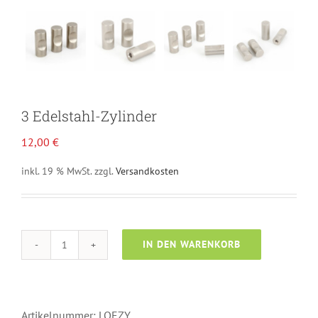
3 Edelstahl-Zylinder
12,00
€
inkl. 19 % MwSt.
zzgl.
Versandkosten
IN DEN WARENKORB
3
Alternative:
Edelstahl-
Zylinder
Menge
Artikelnummer:
LOEZY