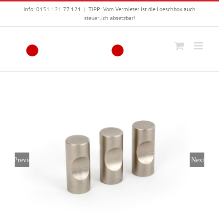
Zum
Info: 0151 121 77 121
|
TIPP: Vom Vermieter ist die Loeschbox auch
Inhalt
steuerlich absetzbar!
springen
Previous
Next