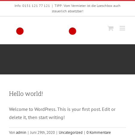
Zum
Info: 0151 121 77 121
|
TIPP: Vom Vermieter ist die Loeschbox auch
Inhalt
steuerlich absetzbar!
springen
Hello world!
Welcome to WordPress. This is your first post. Edit or
delete it, then start writing!
Von
admin
|
Juni 29th, 2020
|
Uncategorized
|
0 Kommentare